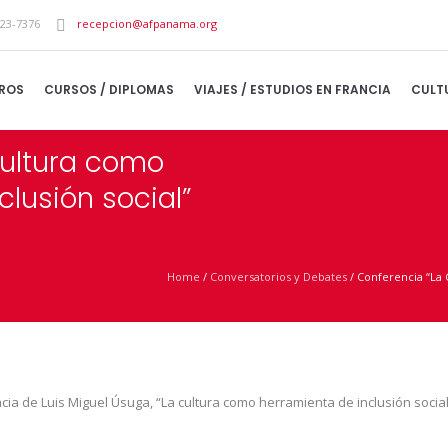
223-7376
recepcion@afpanama.org
ROS
CURSOS / DIPLOMAS
VIAJES / ESTUDIOS EN FRANCIA
CULT
Cultura como
clusión social”
Home
/
Conversatorios y Debates
/
Conferencia “La 
ncia de Luis Miguel Úsuga, “La cultura como herramienta de inclusión social