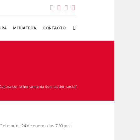
URA
MEDIATECA
CONTACTO
Cultura como herramienta de inclusión social”
” el martes 24 de enero a las 7.00 pm!