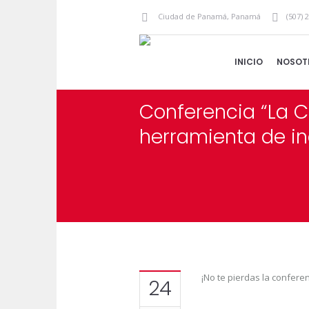
Ciudad de Panamá
,
Panamá
(507) 
INICIO
NOSOT
Conferencia “La 
herramienta de in
¡No te pierdas la confere
24