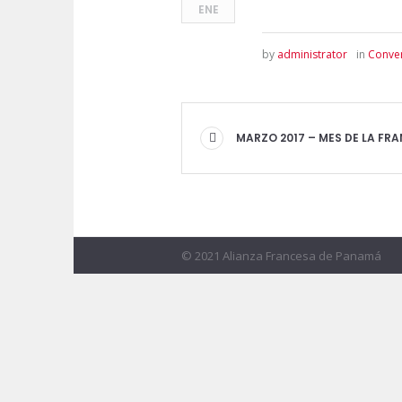
ENE
by
administrator
in
Conver
MARZO 2017 – MES DE LA FR
© 2021 Alianza Francesa de Panamá