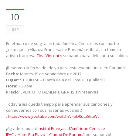
10
SEP
En el marco de su gira en toda América Central, es con mucho
gusto que la Alianza Francesa de Panamá recibirá a la famosa
artista francesa
Cléa Vincent
y su banda para deleitar a sus oídos.
¡Reserven la fecha desde ya para este evento único en Panamá!
Fecha:
Martes 19 de septiembre de 2017
Lugar:
STUDIO 50 – Planta Baja del Hotel Riu (Calle 50)
Hora:
7.30 pm
Precio
: EVENTO TOTALMENTE GRATIS sin reservas
Todavía les queda tiempo para aprender sus canciones y
conmovernos con sus hazañas vocales ;)
:
https://www.youtube.com/
watch?v=aD0utb8kuWc
¡Agradecemos al
Institut Français d’Amérique Centrale –
IFAC
y
Hotel Riu Plaza – Ciudad De Panamá
por su apoyo!