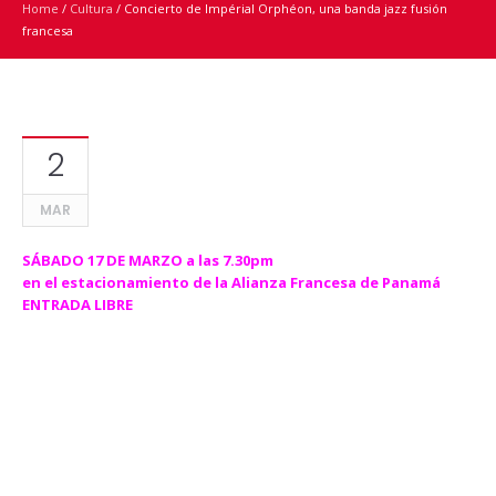
Home
/
Cultura
/
Concierto de Impérial Orphéon, una banda jazz fusión
francesa
2
MAR
SÁBADO 17 DE MARZO a las 7.30pm
en el estacionamiento de la Alianza Francesa de Panamá
ENTRADA LIBRE