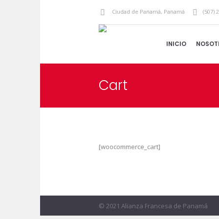
Ciudad de Panamá
,
Panamá
(507) 
INICIO
NOSOT
Cart
[woocommerce_cart]
© 2021 Alianza Francesa de Panamá