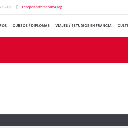
223-7376
recepcion@afpanama.org
ROS
CURSOS / DIPLOMAS
VIAJES / ESTUDIOS EN FRANCIA
CULT