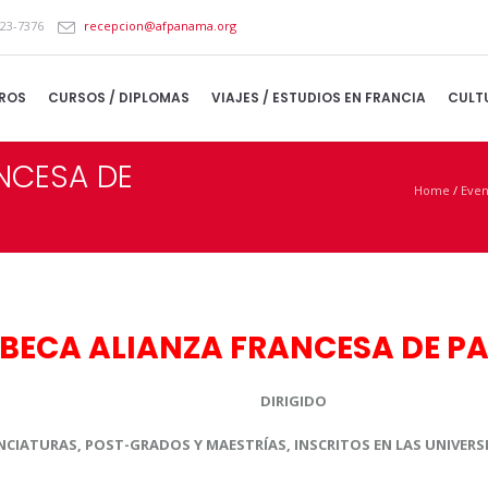
223-7376
recepcion@afpanama.org
ROS
CURSOS / DIPLOMAS
VIAJES / ESTUDIOS EN FRANCIA
CULT
NCESA DE
Home
/
Even
BECA ALIANZA FRANCESA DE 
DIRIGIDO
NCIATURAS, POST-GRADOS Y MAESTRÍAS, INSCRITOS EN LAS UNIVERSI