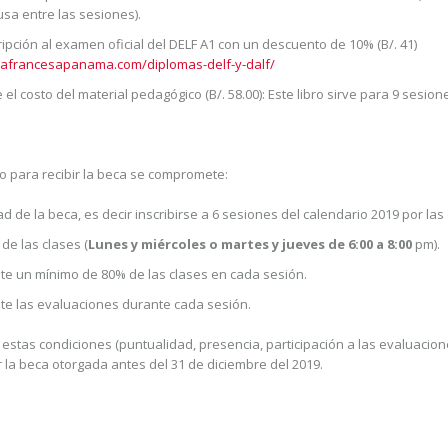
a entre las sesiones).
ripción al examen oficial del DELF A1 con un descuento de 10% (B/. 41)
zafrancesapanama.com/diplomas-delf-y-dalf/
el costo del material pedagógico (B/. 58.00): Este libro sirve para 9 sesion
o para recibir la beca se compromete:
ad de la beca, es decir inscribirse a 6 sesiones del calendario 2019 por las
de las clases (
Lunes y miércoles o martes y jueves de 6:00 a 8:00
pm).
te un mínimo de 80% de las clases en cada sesión.
te las evaluaciones durante cada sesión.
estas condiciones (puntualidad, presencia, participación a las evaluacio
 la beca otorgada antes del 31 de diciembre del 2019.