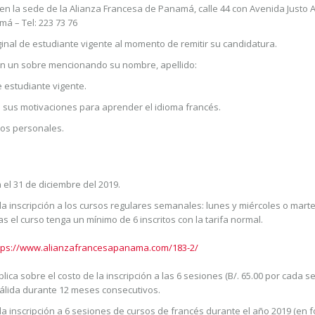
 en la sede de la Alianza Francesa de Panamá, calle 44 con Avenida Justo 
á – Tel: 223 73 76
ginal de estudiante vigente al momento de remitir su candidatura.
en un sobre mencionando su nombre, apellido:
e estudiante vigente.
 sus motivaciones para aprender el idioma francés.
tos personales.
 el 31 de diciembre del 2019.
la inscripción a los cursos regulares semanales: lunes y miércoles o mart
as el curso tenga un mínimo de 6 inscritos con la tarifa normal.
tps://www.alianzafrancesapanama.com/183-2/
lica sobre el costo de la inscripción a las 6 sesiones (B/. 65.00 por cada 
) válida durante 12 meses consecutivos.
 la inscripción a 6 sesiones de cursos de francés durante el año 2019 (en