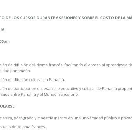
S
TO DE LOS CURSOS DURANTE 6 SESIONES Y SOBRE EL COSTO DE LA MÁ
IA:
6:00pm
ión de difusión del idioma francés, facilitando el acceso al aprendizaje 
ersidad panameña.
sión de difusión cultural en Panamá.
sión de participar en el desarrollo educativo y cultural de Panamá prop
ambios entre Panamá y el Mundo francófono.
TULARSE
nciatura, post-grado y maestría inscrito en una universidad público o pri
estudio del idioma francés.