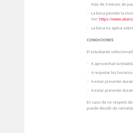
más de 3 meses de paus
La beca permite la insc
Ver:
https://www.alian
La beca no aplica sobre 
CONDICIONES
El estudiante seleccionad
A aprovechar la totalid
A respetar los horarios 
A estar presente duran
A estar presente duran
En caso de no respeto de 
puede decidir de cancelar