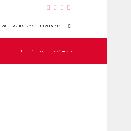
URA
MEDIATECA
CONTACTO
Home
/
Patrocinadores
/
Lactalis