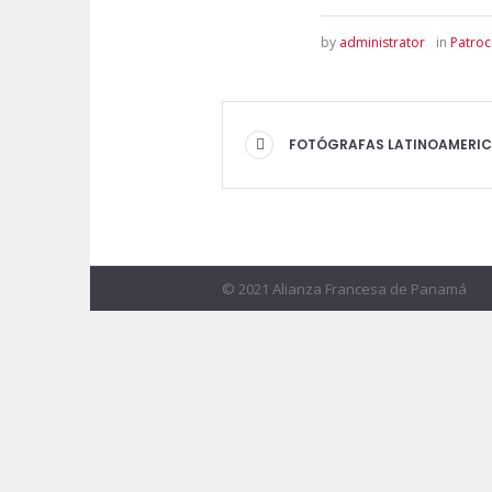
by
administrator
in
Patroc
FOTÓGRAFAS LATINOAMERICA
© 2021 Alianza Francesa de Panamá