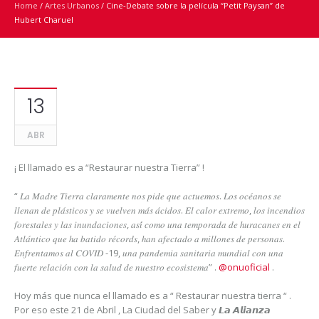
Home
/
Artes Urbanos
/
Cine-Debate sobre la película “Petit Paysan” de
Hubert Charuel
13
ABR
¡ El llamado es a “Restaurar nuestra Tierra” !
“ 𝐿𝑎 𝑀𝑎𝑑𝑟𝑒 𝑇𝑖𝑒𝑟𝑟𝑎 𝑐𝑙𝑎𝑟𝑎𝑚𝑒𝑛𝑡𝑒 𝑛𝑜𝑠 𝑝𝑖𝑑𝑒 𝑞𝑢𝑒 𝑎𝑐𝑡𝑢𝑒𝑚𝑜𝑠. 𝐿𝑜𝑠 𝑜𝑐𝑒́𝑎𝑛𝑜𝑠 𝑠𝑒
𝑙𝑙𝑒𝑛𝑎𝑛 𝑑𝑒 𝑝𝑙𝑎́𝑠𝑡𝑖𝑐𝑜𝑠 𝑦 𝑠𝑒 𝑣𝑢𝑒𝑙𝑣𝑒𝑛 𝑚𝑎́𝑠 𝑎́𝑐𝑖𝑑𝑜𝑠. 𝐸𝑙 𝑐𝑎𝑙𝑜𝑟 𝑒𝑥𝑡𝑟𝑒𝑚𝑜, 𝑙𝑜𝑠 𝑖𝑛𝑐𝑒𝑛𝑑𝑖𝑜𝑠
𝑓𝑜𝑟𝑒𝑠𝑡𝑎𝑙𝑒𝑠 𝑦 𝑙𝑎𝑠 𝑖𝑛𝑢𝑛𝑑𝑎𝑐𝑖𝑜𝑛𝑒𝑠, 𝑎𝑠𝑖́ 𝑐𝑜𝑚𝑜 𝑢𝑛𝑎 𝑡𝑒𝑚𝑝𝑜𝑟𝑎𝑑𝑎 𝑑𝑒 ℎ𝑢𝑟𝑎𝑐𝑎𝑛𝑒𝑠 𝑒𝑛 𝑒𝑙
𝐴𝑡𝑙𝑎́𝑛𝑡𝑖𝑐𝑜 𝑞𝑢𝑒 ℎ𝑎 𝑏𝑎𝑡𝑖𝑑𝑜 𝑟𝑒́𝑐𝑜𝑟𝑑𝑠, ℎ𝑎𝑛 𝑎𝑓𝑒𝑐𝑡𝑎𝑑𝑜 𝑎 𝑚𝑖𝑙𝑙𝑜𝑛𝑒𝑠 𝑑𝑒 𝑝𝑒𝑟𝑠𝑜𝑛𝑎𝑠.
𝐸𝑛𝑓𝑟𝑒𝑛𝑡𝑎𝑚𝑜𝑠 𝑎𝑙 𝐶𝑂𝑉𝐼𝐷 -19, 𝑢𝑛𝑎 𝑝𝑎𝑛𝑑𝑒𝑚𝑖𝑎 𝑠𝑎𝑛𝑖𝑡𝑎𝑟𝑖𝑎 𝑚𝑢𝑛𝑑𝑖𝑎𝑙 𝑐𝑜𝑛 𝑢𝑛𝑎
𝑓𝑢𝑒𝑟𝑡𝑒 𝑟𝑒𝑙𝑎𝑐𝑖𝑜́𝑛 𝑐𝑜𝑛 𝑙𝑎 𝑠𝑎𝑙𝑢𝑑 𝑑𝑒 𝑛𝑢𝑒𝑠𝑡𝑟𝑜 𝑒𝑐𝑜𝑠𝑖𝑠𝑡𝑒𝑚𝑎” .
@onuoficial
.
Hoy más que nunca el llamado es a “ Restaurar nuestra tierra “ .
Por eso este 21 de Abril , La Ciudad del Saber y 𝙇𝙖 𝘼𝙡𝙞𝙖𝙣𝙯𝙖