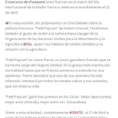
𝙁𝙧𝙖𝙣𝙘𝙚𝙨𝙖 𝙙𝙚 𝙋𝙖𝙣𝙖𝙢𝙖́ unen fuerzas en el marco del Día
Internacional de la Madre Tierra a celebrarse mundialmente el 22
de abril .
📽En esta ocasión, les proponemos un Cine-Debate sobre la
película francesa : “Petit Paysan” de Hubert Charuel. Tendremos
también el gusto de recibir a la señora Raixa Llauger de la
Organización de las Naciones Unidas para la Alimentación y la
Agricultura
@fao
, quien nos hablará de cambio climático y su
relación con la agricultura.
“Petit Paysan” es sobre Pierre, un joven ganadero francés que se
ha hecho cargo del negocio familiar. En la granja todo marcha con
normalidad hasta que en Francia comienza a extenderse una
epidemia . Pierre descubre que uno de sus animales ha sido
infectado. Intentará por todos los medios salvar a sus animales,
que son toda su vida.
“Petit Paysan” ganó tres premios en los César : Mejor ópera prima,
mejor actor (Arlaud) y mejor actriz sec. (Giraudeau).
Únete a esta actividad , completamente
#GRATIS
, el 21 de Abril a
partir de las 6:00 en el Mercado Urbano de la Ciudad del Saber y