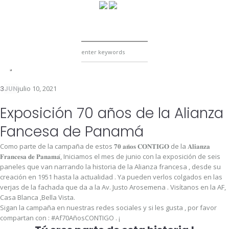
3
JUN
julio 10, 2021
Exposición 70 años de la Alianza
Fancesa de Panamá
Como parte de la campaña de estos 𝟕𝟎 𝐚𝐧̃𝐨𝐬 𝐂𝐎𝐍𝐓𝐈𝐆𝐎 de la 𝐀𝐥𝐢𝐚𝐧𝐳𝐚
𝐅𝐫𝐚𝐧𝐜𝐞𝐬𝐚 𝐝𝐞 𝐏𝐚𝐧𝐚𝐦𝐚́, Iniciamos el mes de junio con la exposición de seis
paneles que van narrando la historia de la Alianza francesa , desde su
creación en 1951 hasta la actualidad . Ya pueden verlos colgados en las
verjas de la fachada que da a la Av. Justo Arosemena . Visítanos en la AF,
Casa Blanca ,Bella Vista.
Sigan la campaña en nuestras redes sociales y si les gusta , por favor
compartan con : #Af70AñosCONTIGO . ¡