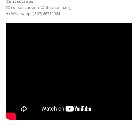
Contáctanos:
📧 comunicaciónaf@afpanama.org
📲 Whatsapp: ( 507) 66711964