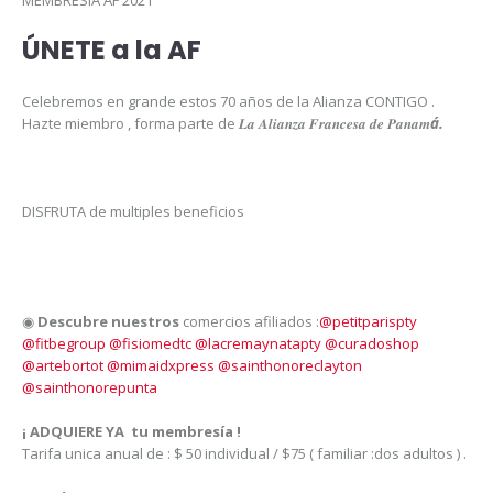
MEMBRESÍA AF 2021
ÚNETE
a la AF
Celebremos en grande estos 70 años de la Alianza CONTIGO .
Hazte miembro , forma parte de
𝑳𝒂 𝑨𝒍𝒊𝒂𝒏𝒛𝒂 𝑭𝒓𝒂𝒏𝒄𝒆𝒔𝒂 𝒅𝒆 𝑷𝒂𝒏𝒂𝒎
á.
DISFRUTA de multiples beneficios
◉
Descubre nuestros
comercios afiliados :
@petitparispty
@fitbegroup
@fisiomedtc
@lacremaynatapty
@curadoshop
@artebortot
@mimaidxpress
@sainthonoreclayton
@sainthonorepunta
¡ ADQUIERE YA tu membresía !
Tarifa unica anual de : $ 50 individual / $75 ( familiar :dos adultos ) .