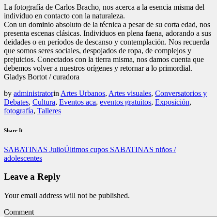
La fotografía de Carlos Bracho, nos acerca a la esencia misma del
individuo en contacto con la naturaleza.
Con un dominio absoluto de la técnica a pesar de su corta edad, nos
presenta escenas clásicas. Individuos en plena faena, adorando a sus
deidades o en períodos de descanso y contemplación. Nos recuerda
que somos seres sociales, despojados de ropa, de complejos y
prejuicios. Conectados con la tierra misma, nos damos cuenta que
debemos volver a nuestros orígenes y retornar a lo primordial.
Gladys Bortot / curadora
by
administrator
in
Artes Urbanos
,
Artes visuales
,
Conversatorios y
Debates
,
Cultura
,
Eventos aca
,
eventos gratuitos
,
Exposición
,
fotografía
,
Talleres
Share It
SABATINAS Julio
Últimos cupos SABATINAS niños /
adolescentes
Leave a Reply
Your email address will not be published.
Comment