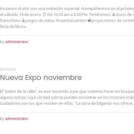
Iniciamos el año con una invitación especial. Acompáñennos en el próximo
el sábado 14 de enero. ⏰ De 10:30 am a 3:30 Pm. Tendremos: 🔺Quizz de c
francófono 🔺juegos de mesa 🪅cuentacuentos 📽️proyecciones de cortome
feria de libros...
by
administrator
ENTRADA
Nueva Expo noviembre
El “pateo de la calle”, es ese recorrido a pie que solemos hacer en búsq
alguna noticia; cuya verdad solo la puedes encontrar en los rincones más 
cuidadores son los que residen en ellas. “La obra de Edgardo nos ofrece,
by
administrator