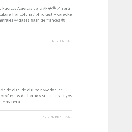
 Puertas Abiertas de la AF ❤️🤩 📌 Será
ultura francófona / blind test 🔸karaoke
trajes ✏️clases flash de francés 📚
ENERO 4, 2023
ueda de algo, de alguna novedad, de
profundos del barrio y sus calles, cuyos
 de manera...
NOVIEMBRE 1, 2022