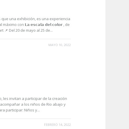
que una exhibición, es una experiencia
 con 𝗟𝗮 𝗲𝘀𝗰𝗮𝗹𝗮 𝗱𝗲𝗹 𝗰𝗼𝗹𝗼𝗿 , de
rt 📌 Del 20 de mayo al 25 de...
MAYO 10, 2022
 les invitan a participar de la creación
 acompañar a los niños de Rio abajo y
 participar: Niños y...
FEBRERO 14, 2022