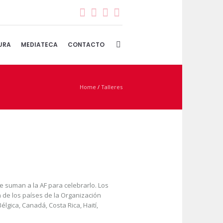
URA
MEDIATECA
CONTACTO
Home
/
Talleres
e suman a la AF para celebrarlo. Los
n de los países de la Organización
lgica, Canadá, Costa Rica, Haití,