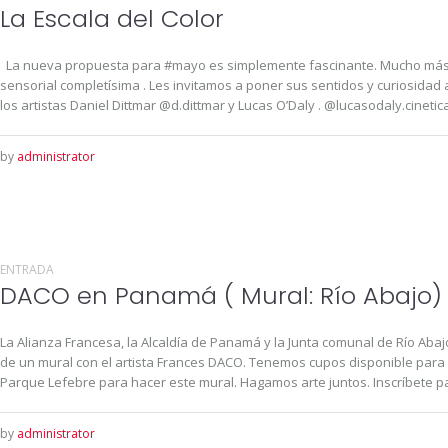
La Escala del Color
La nueva propuesta para #mayo es simplemente fascinante. Mucho más 
sensorial completísima . Les invitamos a poner sus sentidos y curiosidad al máximo
los artistas Daniel Dittmar @d.dittmar y Lucas O’Daly . @lucasodaly.cinetica
by
administrator
ENTRADA
DACO en Panamá ( Mural: Río Abajo)
La Alianza Francesa, la Alcaldía de Panamá y la Junta comunal de Río Abajo,
de un mural con el artista Frances DACO. Tenemos cupos disponible para
Parque Lefebre para hacer este mural. Hagamos arte juntos. Inscríbete para
by
administrator