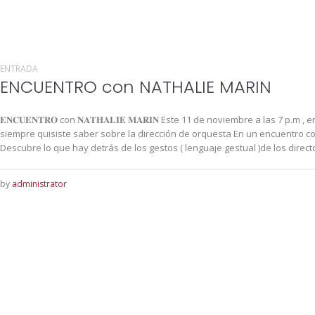
ENTRADA
ENCUENTRO con NATHALIE MARIN
𝐄𝐍𝐂𝐔𝐄𝐍𝐓𝐑𝐎 con 𝐍𝐀𝐓𝐇𝐀𝐋𝐈𝐄 𝐌𝐀𝐑𝐈𝐍 Este 11 de noviembre a las 7 p.
siempre quisiste saber sobre la dirección de orquesta En un encuentro co
Descubre lo que hay detrás de los gestos ( lenguaje gestual )de los directo
by
administrator