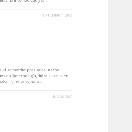
mular la incomodidad y la...
SEPTIEMBRE 1, 2022
a Af. Primordial por Carlos Bracho.
s en Biotecnología, dió sus inicios en
íses y retratos, para...
JULIO 26, 2022