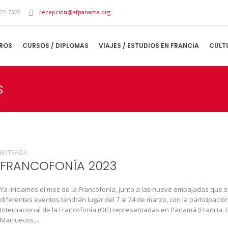
223-7376
recepcion@afpanama.org
ROS
CURSOS / DIPLOMAS
VIAJES / ESTUDIOS EN FRANCIA
CULT
s
ENTRADA
FRANCOFONÍA 2023
Ya iniciamos el mes de la Francofonía, junto a las nueve embajadas que s
diferentes eventos tendrán lugar del 7 al 24 de marzo, con la participació
Internacional de la Francofonía (OIF) representadas en Panamá (Francia, Bé
Marruecos,...