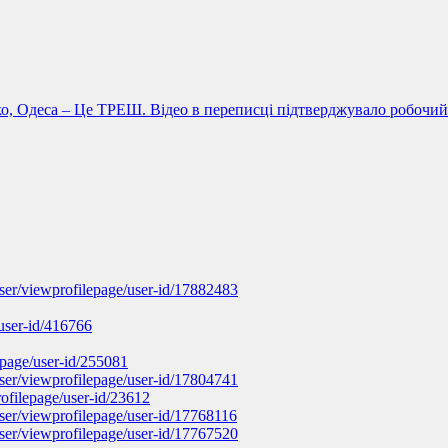
о, Одеса – Це ТРЕШ. Відео в переписці підтверджувало робочий 
ser/viewprofilepage/user-id/17882483
user-id/416766
epage/user-id/255081
ser/viewprofilepage/user-id/17804741
ofilepage/user-id/23612
ser/viewprofilepage/user-id/17768116
ser/viewprofilepage/user-id/17767520