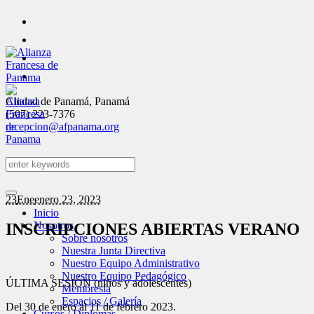
Ciudad de Panamá
,
Panamá
(507) 223-7376
recepcion@afpanama.org
23
Ene
enero 23, 2023
Inicio
Nosotros
INSCRIPCIONES ABIERTAS VERANO
Sobre nosotros
Nuestra Junta Directiva
Nuestro Equipo Administrativo
Nuestro Equipo Pedagógico
ÚLTIMA SESIÓN (niños y adolescentes)
Membresía
Espacios / Galería
Del 30 de enero al 11 de febrero 2023.
Cursos / Diplomas