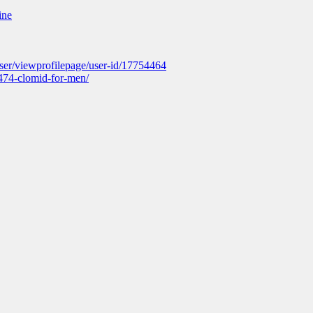
ine
ser/viewprofilepage/user-id/17754464
474-clomid-for-men/