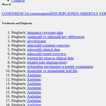
Contacto
Share It
CONFERENCIA/conversatorio
INSCRIPCIONES ABIERTAS V
Trackbacks and Pingbacks
Pingback:
insurance coverage data
Pingback:
vardenafil vs sildenafil key differences
Pingback:
psychologist
Pingback:
minoxidil common concerns
Pingback:
minoxidil clinical data
Pingback:
minoxidil expert overview
Pingback:
ivermectin rosacea clinical data
Pingback:
toradol pain pharmacology
Pingback:
terbinafine mechanism scientific explanation
Pingback:
liraglutide vs semaglutide half.life
Pingback:
Anónimo
Pingback:
Anónimo
Pingback:
Anónimo
Pingback:
Anónimo
Pingback:
Anónimo
Pingback:
Anónimo
Pingback:
Anónimo
Pingback:
Anónimo