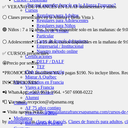
¿Por qué aprender francés en la Alianza Francesa?
✅ VERANO DE FRANCÉS EN LA AF adolescentes y niños
Cursos
Regulares para Adultos
⚪️ Clases presenciales en la Alianza ( Bella Vista ).
Regulares para Adolescentes
Regulares para Niños
🟢 Niños : 7 a 10 años, horario disponible solo en las mañanas: de 9:
Cursos de Verano
Particular
Curso de francés del turismo
⚪️ Adolescentes: 11 a 15 años, cursos disponibles en la mañana de 9
Empresarial / Institucional
Nuestro método online
✅ CURSOS presenciales
Certificaciones
DELF / DALF
🤩Precio por sesión:
TEF
Club de conversación
*PROMOCIÓN: Inscríbete YA, y pagas $190. No incluye libros. Recibe
Migrar A Québec
Viajes / Estudios en Francia
INSCRIPCIONES:
Viajes a Francia
📲 WhatsApp: +507 6671-1964. +507 6908-0222
Campus France
Alumni
📮 Via email: recepcion@afpanama.org
Cultura
AF 75 años contigo
➠ Visita nuestra WEB:
https://alianzafrancesapanama.com/cursos-de-
Francofonía 2026
Mediateca
by
administrator
in
clases de francés
,
Clases de francés para adultos
,
c
Información Práctica