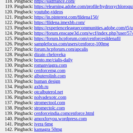
Pingback:
https://sildfrance.com/
Pingback:
https://elearning.adobe.com/profile/hydroxychloroqu
Pingback:
youtube-videos
Pingback:
https://in.pinterest.com/fildena150/
Pingback:
https://fildena.imexbb.com/
Pingback:
https://experienceleaguecommunities.adobe.com/t5/u
Pingback:
https://forum.enscape3d.com/wcf/index.php?user/57
Pingback:
https://forum.hcpforum.com/cenforcesildenafil
Pingback:
samplefocus.com/users/cenforce-100mg
Pingback:
forum.hcpforum.com/apcalis
Pingback:
dizain cheloveka
Pingback:
bento.me/cialis-daily
Pingback:
romanviagra.com
Pingback:
cenforcemg.com
Pingback:
albuterolinh.com
Pingback:
human design
Pingback:
axbb.ru
Pingback:
otcalbuterol.net
Pingback:
nolvadexotc.com
Pingback:
stromectool.com
Pingback:
stromectolc.com
Pingback:
cenforceindia.comcenforce.html
Pingback:
amoxforyou.wordpress.com
Pingback:
ivera 6mg
Pingback:
kamagra 50mg