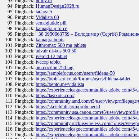
Pingback:
hdmy.ru
Pingback:
HumanDesign2028.ru
Pingback:
tadaga 5
Pingback:
Vidalista 60
Pingback:
semaglutide pill
Pingback:
kamagra p force
Pingback:
+38 0950663759 – Володимир (Сергій) Романенк
Pingback:
kamagra boots
Pingback:
Zithromax 500 mg tablets
Pingback:
advair diskus 500 50
Pingback:
ivercid 12 tablet
Pingback:
ivecop tablet
Pingback:
amoxicillin 750 mg
Pingback:
https://samplefocus.com/users/fildena-50
Pingback:
https://btob.scrt.co.uk/forums/users/fildena-tablet
Pingback:
https://bento.me/vidalista
Pingback:
https://experienceleaguecommunities.adobe.com/t5/u
Pingback:
https://lasixotc.com/
Pingback:
https://community.amd.com/t5/user/viewprofilepage/
Pingback:
https://sketchfab.com/probenecid
Pingback:
https://community.usa.canon.com/t5/user/viewprofil
Pingback:
https://experienceleaguecommunities.adobe.com/t5/u
Pingback:
https://community.ruckuswireless.com/t5/user/viewpr
Pingback:
https://experienceleaguecommunities.adobe.com/t5/u
Pingback:
https://experienceleaguecommunities.adobe.com/t5/u