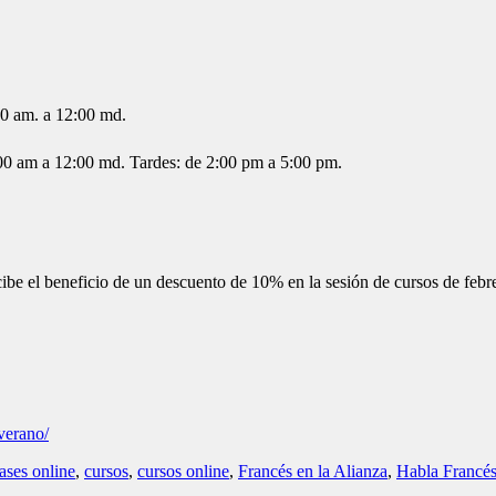
00 am. a 12:00 md.
:00 am a 12:00 md. Tardes: de 2:00 pm a 5:00 pm.
 el beneficio de un descuento de 10% en la sesión de cursos de febr
verano/
lases online
,
cursos
,
cursos online
,
Francés en la Alianza
,
Habla Francé