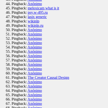
Pingback:
Anónimo
Pingback:
meloxicam what is it
Pingback:
psy.w-495.ru
Pingback:
lasix generic
Pingback:
wikinlp
Pingback:
wikinlp.ru
Pingback:
Anónimo
Pingback:
Anónimo
Pingback:
Anónimo
Pingback:
Anónimo
Pingback:
Anónimo
Pingback:
Anónimo
Pingback:
Anónimo
Pingback:
Anónimo
Pingback:
Anónimo
Pingback:
Anónimo
Pingback:
Anónimo
Pingback:
The Creator Causal Design
Pingback:
Anónimo
Pingback:
Anónimo
Pingback:
Anónimo
Pingback:
Anónimo
Pingback:
Anónimo
Pingback:
Anónimo
Pingback:
Anónimo