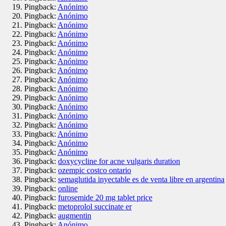
Pingback:
Anónimo
Pingback:
Anónimo
Pingback:
Anónimo
Pingback:
Anónimo
Pingback:
Anónimo
Pingback:
Anónimo
Pingback:
Anónimo
Pingback:
Anónimo
Pingback:
Anónimo
Pingback:
Anónimo
Pingback:
Anónimo
Pingback:
Anónimo
Pingback:
Anónimo
Pingback:
Anónimo
Pingback:
Anónimo
Pingback:
Anónimo
Pingback:
Anónimo
Pingback:
doxycycline for acne vulgaris duration
Pingback:
ozempic costco ontario
Pingback:
semaglutida inyectable es de venta libre en argentina
Pingback:
online
Pingback:
furosemide 20 mg tablet price
Pingback:
metoprolol succinate er
Pingback:
augmentin
Pingback:
Anónimo